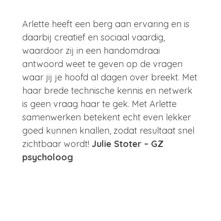
Arlette heeft een berg aan ervaring en is
daarbij creatief en sociaal vaardig,
waardoor zij in een handomdraai
antwoord weet te geven op de vragen
waar jij je hoofd al dagen over breekt. Met
haar brede technische kennis en netwerk
is geen vraag haar te gek. Met Arlette
samenwerken betekent echt even lekker
goed kunnen knallen, zodat resultaat snel
zichtbaar wordt!
Julie Stoter – GZ
psycholoog
Ik heb ruim 3,5 jaar met Arlette
samengewerkt bij het NCJ. Deze
kwaliteiten kenmerken haar het meeste