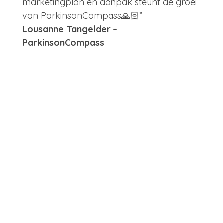
marketingplan en aanpak steunt de groei
van ParkinsonCompass🙏🏻
”
Lousanne Tangelder –
ParkinsonCompass
Arlette is een vakmens. Ze is een kundige
communicatieadviseur en weet teksten
over complexe en brede onderwerpen
uitstekend te fatsoeneren. Op inhoud en
qua vorm. Ze is daarnaast een creatieve
professional. Een glossymagazine maken
over het vernieuwend en toegepast
onderzoek bijvoorbeeld is voor haar a
piece of cake. Haar adviezen, producten
en bejegening zijn top in hun presentatie
en excellent wat de kwaliteit ervan betreft.
Igor Ivakic, Directeur NCJ